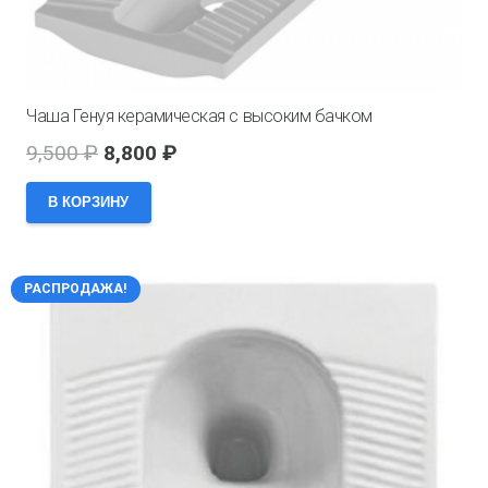
Чаша Генуя керамическая с высоким бачком
Первоначальная
Текущая
9,500
₽
8,800
₽
цена
цена:
В КОРЗИНУ
составляла
8,800 ₽.
9,500 ₽.
РАСПРОДАЖА!