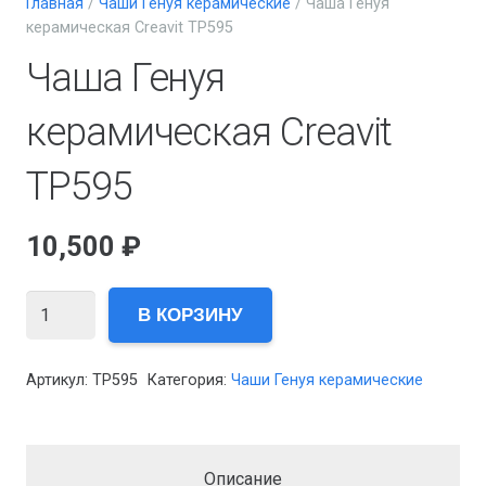
Главная
/
Чаши Генуя керамические
/ Чаша Генуя
керамическая Creavit TP595
Чаша Генуя
керамическая Creavit
TP595
10,500
₽
Количество
В КОРЗИНУ
товара
Чаша
Артикул:
TP595
Категория:
Чаши Генуя керамические
Генуя
керамическая
Creavit
Описание