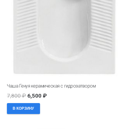
Чаша Генуя керамическая с гидрозатвором
Первоначальная
Текущая
7,800
₽
6,500
₽
цена
цена:
В КОРЗИНУ
составляла
6,500 ₽.
7,800 ₽.