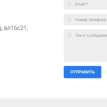
u
, вл16с21,
ОТПРАВИТЬ