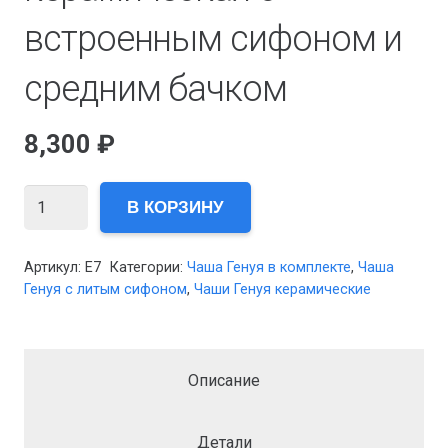
встроенным сифоном и
средним бачком
8,300
₽
Количество
В КОРЗИНУ
товара
Чаша
Артикул:
E7
Категории:
Чаша Генуя в комплекте
,
Чаша
Генуя
Генуя с литым сифоном
,
Чаши Генуя керамические
керамическая
с
встроенным
Описание
сифоном
и
Детали