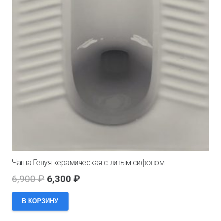
Чаша Генуя керамическая с литым сифоном
Первоначальная
Текущая
6,900
₽
6,300
₽
цена
цена:
В КОРЗИНУ
составляла
6,300 ₽.
6,900 ₽.