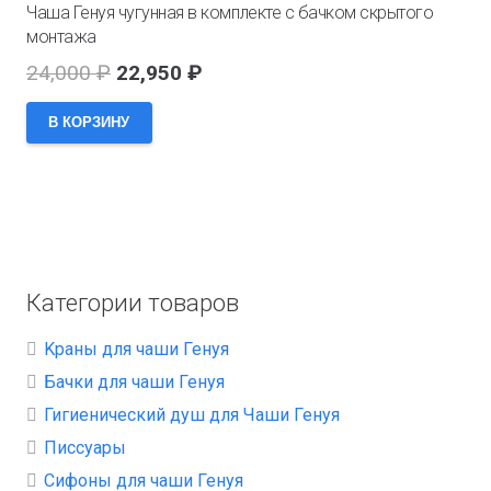
Чаша Генуя чугунная в комплекте с бачком скрытого
монтажа
Первоначальная
Текущая
24,000
₽
22,950
₽
цена
цена:
В КОРЗИНУ
составляла
22,950 ₽.
24,000 ₽.
Категории товаров
Kраны для чаши Генуя
Бачки для чаши Генуя
Гигиенический душ для Чаши Генуя
Писсуары
Сифоны для чаши Генуя