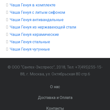
Чаша Генуя в комплекте
Чаша Генуя с литым сифоном
Чаши Генуя антивандальные
Чаши Генуя из нержавеющей стали
Чаши Генуя керамические
Чаши Генуя стальные
Чаши Генуя чугунные
© ООО “Сантех-Экспресс”, 2018, Тел: +7(495)255-15-
88, г. Москва, ул. Октябрьская 80 стр.6
О нас
Доставка и Оплата
Контакты