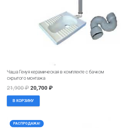
Чаша Генуя керамическая в комплекте с бачком
скрытого монтажа
Первоначальная
Текущая
21,900
₽
20,700
₽
цена
цена:
В КОРЗИНУ
составляла
20,700 ₽.
21,900 ₽.
РАСПРОДАЖА!